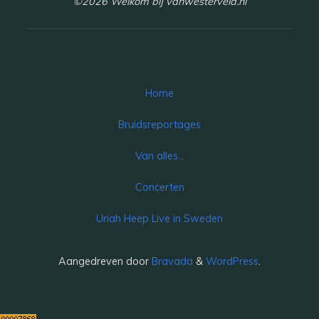
©2026 Welkom bij vanwesterveld.nl
Home
Bruidsreportages
Van alles…
Concerten
Uriah Heep Live in Sweden
Aangedreven door
Bravada
&
WordPress
.