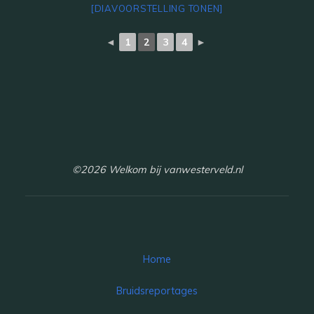
[DIAVOORSTELLING TONEN]
◄
1
2
3
4
►
©2026 Welkom bij vanwesterveld.nl
Home
Bruidsreportages