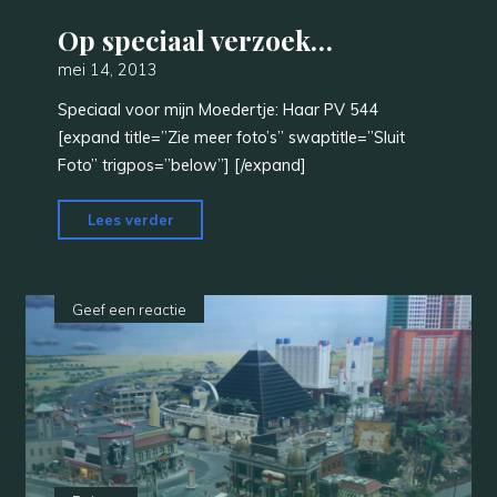
Op speciaal verzoek…
mei 14, 2013
Speciaal voor mijn Moedertje: Haar PV 544
[expand title=”Zie meer foto’s” swaptitle=”Sluit
Foto” trigpos=”below”] [/expand]
"Op
Lees verder
speciaal
verzoek…"
Geef een reactie