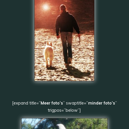
[expand title=”
Meer foto’s
” swaptitle=”
minder foto’s
”
trigpos=”below”]