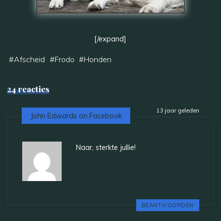
[/expand]
#
Afscheid
#
Frodo
#
Honden
24 reacties
13 jaar geleden
John Edwards on Facebook
Naar, sterkte jullie!
BEANTWOORDEN