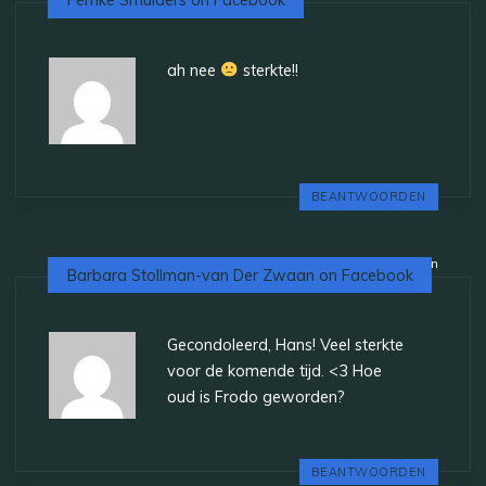
Femke Smulders on Facebook
ah nee
sterkte!!
BEANTWOORDEN
13 jaar geleden
Barbara Stollman-van Der Zwaan on Facebook
Gecondoleerd, Hans! Veel sterkte
voor de komende tijd. <3 Hoe
oud is Frodo geworden?
BEANTWOORDEN