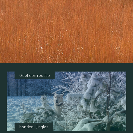
Geef een reactie
honden
Jingles