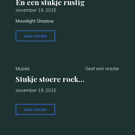
En een stukje rustig
november 19, 2015
Moonlight Shadow
"En
Lees verder
een
stukje
rustig"
Muziek
Geef een reactie
Stukje stoere rock…
november 19, 2015
"Stukje
Lees verder
stoere
rock…"