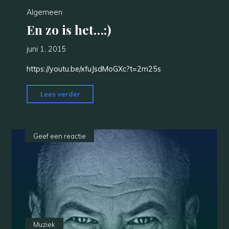
Algemeen
En zo is het…:)
juni 1, 2015
https://youtu.be/xfuJsdMoGXc?t=2m25s
"En
Lees verder
zo
is
het…:)"
Geef een reactie
Muziek