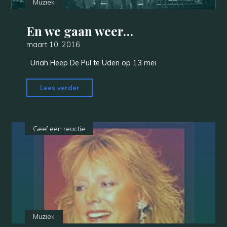
Muziek
En we gaan weer…
maart 10, 2016
Uriah Heep De Pul te Uden op 13 mei
"En
Lees verder
we
gaan
weer…"
Geef een reactie
Muziek