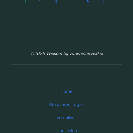
1
2
3
…
5
Berichten
paginering
©2026 Welkom bij vanwesterveld.nl
Home
Bruidsreportages
Van alles…
Concerten