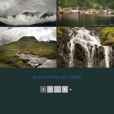
[DIAVOORSTELLING TONEN]
1
2
...
5
►