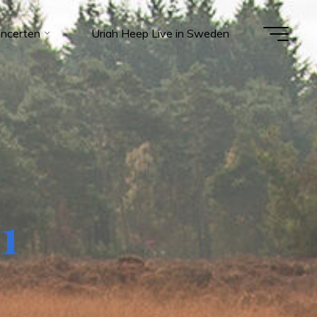
ncerten
Uriah Heep Live in Sweden
1
1