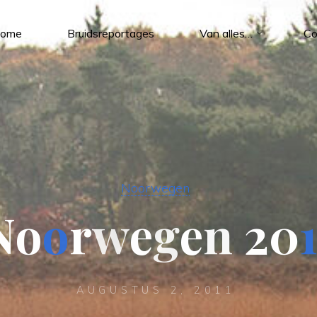
ome
Bruidsreportages
Van alles…
Co
Noorwegen
N
o
o
r
w
e
g
e
n
2
0
AUGUSTUS 2, 2011