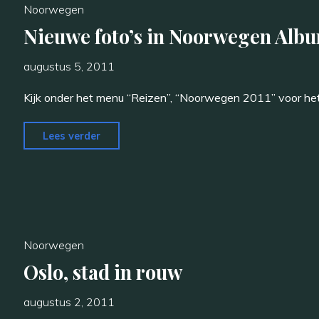
Noorwegen
Nieuwe foto’s in Noorwegen Alb
augustus 5, 2011
Kijk onder het menu “Reizen”, “Noorwegen 2011” voor het
"Nieuwe
Lees verder
foto’s
in
Noorwegen
Album"
Noorwegen
Oslo, stad in rouw
augustus 2, 2011