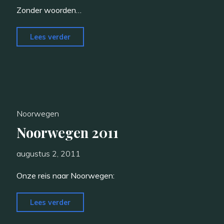
Zonder woorden…
"Oslo,
Lees verder
stad
in
rouw"
Noorwegen
Noorwegen 2011
augustus 2, 2011
Onze reis naar Noorwegen:
"Noorwegen
Lees verder
2011"