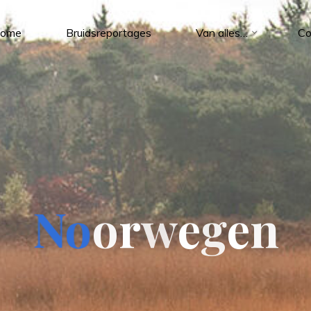
ome
Bruidsreportages
Van alles…
Co
N
o
o
r
w
e
g
e
n